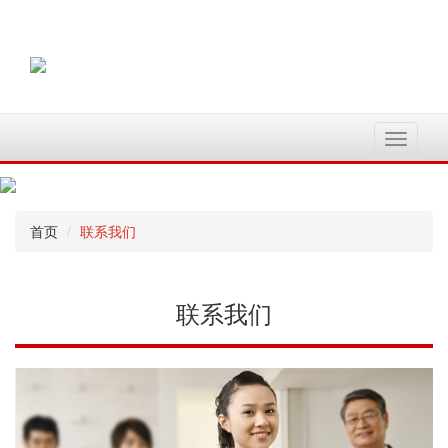
切
换
导
航
首页
联系我们
联系我们