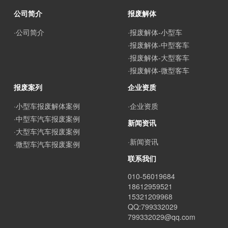
公司简介
报废解体
·公司简介
·报废解体-小型车
·报废解体-中型客车
·报废解体-大型客车
·报废解体-微型客车
报废案列
企业资质
·小型车报废解体案例
·企业资质
·中型车汽车报废案例
新闻资讯
·大型车汽车报废案例
·新闻资讯
·微型车汽车报废案例
联系我们
010-56019684
18612959521
15321209968
QQ:799332029
799332029@qq.com