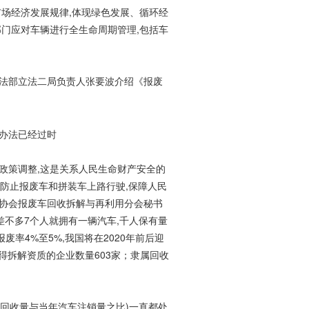
市场经济发展规律,体现绿色发展、循环经
部门应对车辆进行全生命周期管理,包括车
法部立法二局负责人张要波介绍《报废
办法已经过时
政策调整,这是关系人民生命财产安全的
在防止报废车和拼装车上路行驶,保障人民
用协会报废车回收拆解与再利用分会秘书
,差不多7个人就拥有一辆汽车,千人保有量
废率4%至5%,我国将在2020年前后迎
得拆解资质的企业数量603家；隶属回收
车回收量与当年汽车注销量之比)一直都处