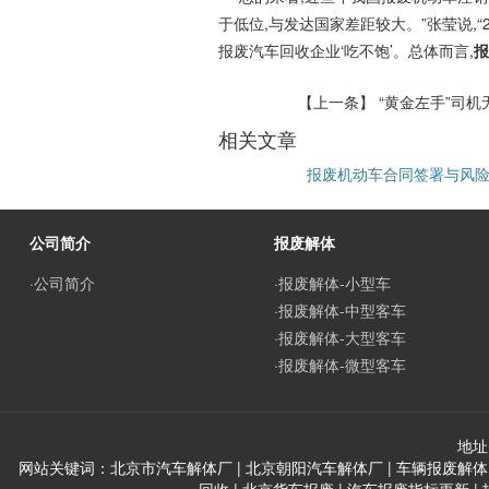
于低位,与发达国家差距较大。”张莹说,“
报废汽车回收企业‘吃不饱’。总体而言,
报
【上一条】
“黄金左手”司
相关文章
报废机动车合同签署与风
公司简介
报废解体
·公司简介
·报废解体-小型车
·报废解体-中型客车
·报废解体-大型客车
·报废解体-微型客车
地址
网站关键词：北京市汽车解体厂 | 北京朝阳汽车解体厂 | 车辆报废解体 |