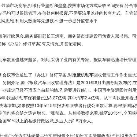
》鼓励市场竞争,打破行业垄断和壁垒,按照市场化方式吸收民间投资,符合
别码均可以跟踪管理,在何处何时报废,不需要沿用以往的检查方式。车管
网思维,利用大数据等先进技术,进一步提升监管水平
策例行吹风会,商务部副部长王炳南、商务部市场建设司负责人郑书伟、司
简称《办法》修订草案)有关情况,并答记者问。
动车数量也越来越多。对此,采访了业内有关专家。报废车辆迅速增长管理
常务会议审议通过了《办法》修订草案,对
报废机动车
回收管理工作作出重大
另据介绍,原《报废汽车回收管理办法》是2001年6月由国务院发布的,
一些规定已经不适应当前新的情况,需要进行修订。中国再生资源回收利
8年,我国机动车保有量已达3.27亿辆,其中汽车2.4亿辆。从平均数量来看
快速增加,如果按照10年至15年报废年限或者行驶公里数计算,再根据国际报
间也将会随之迅速增长。”张莹说。从相关数据来看,截至2015年,全国获
全国80%以上的县级行政区域,从业人员2.8万余人。
比例(当年汽车注销量与汽车新增量之比)和汽车实际回收率(当年报废汽