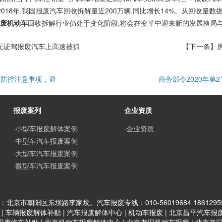
2018年,我国报废汽车回收拆解量近200万辆,同比增长14%。从回收量
废机动车
回收拆解行业仍处于变化阶段,将会在变革中迎来新的发展格局与
机无证驾报废汽车上高速被抓
【下一条】
险防控注意事项，避
商务部令2020年第
报废案列
企业资质
·小型车报废解体案例
·企业资质
·中型车汽车报废案例
·大型车汽车报废案例
·微型车汽车报废案例
：北京市朝阳区东坝路李家坟。汽车报废专线：010-56019684 18612959
 车辆报废解体补贴 | 汽车报废解体中心 | 机动车报废 | 北京昌平汽车报废厂