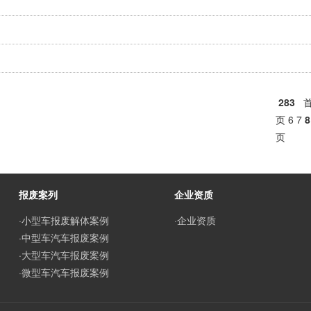
283
页
6
7
8
页
报废案列
企业资质
·小型车报废解体案例
·企业资质
·中型车汽车报废案例
·大型车汽车报废案例
·微型车汽车报废案例