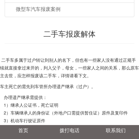
微型车汽车报废案例
二手车报废解体
二手车多属于过户转让到别人的名下，但也有一些家人没有通过正规手
续就直接拿过来开的，列入父子，母女，一些家人之间的关系，那么原车
主去世，应怎样报废该二手车，详情请看下文。
车主死亡的需先到车管所办理遗产继承（过户）。
办理遗产继承需提供：
1）继承人公证书，死亡证明
2）车辆继承人的身份证（外地户口需提供暂住证）原件及复印件
3）机动车行驶证原件
4）机动车登记证原件（大绿本）
首页
拨打电话
联系我们
代办需另提交代办人的身份证原件及复印件，个人委托书。车辆要求无