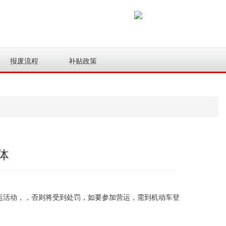
报废流程
补贴政策
体
运活动，，否则将受到处罚，如要参加营运，需到机动车登