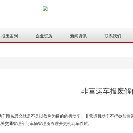
报废案列
企业资质
新闻资讯
联系我们
非营运车报废解
动车顾名思义就是不是以盈利为目的的机动车。非营运机动车不得参加营
机关交通管理部门车辆管理所办理变更机动车性质。